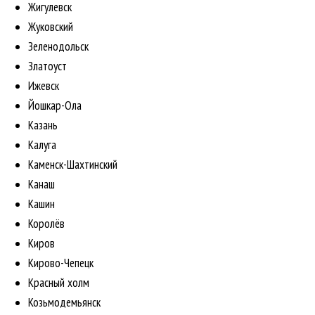
Жигулевск
Жуковский
Зеленодольск
Златоуст
Ижевск
Йошкар-Ола
Казань
Калуга
Каменск-Шахтинский
Канаш
Кашин
Королёв
Киров
Кирово-Чепецк
Красный холм
Козьмодемьянск