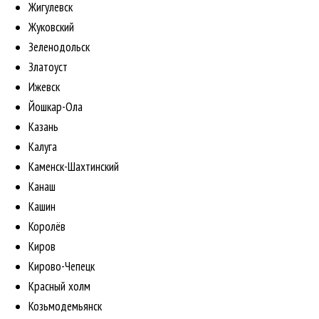
Жигулевск
Жуковский
Зеленодольск
Златоуст
Ижевск
Йошкар-Ола
Казань
Калуга
Каменск-Шахтинский
Канаш
Кашин
Королёв
Киров
Кирово-Чепецк
Красный холм
Козьмодемьянск