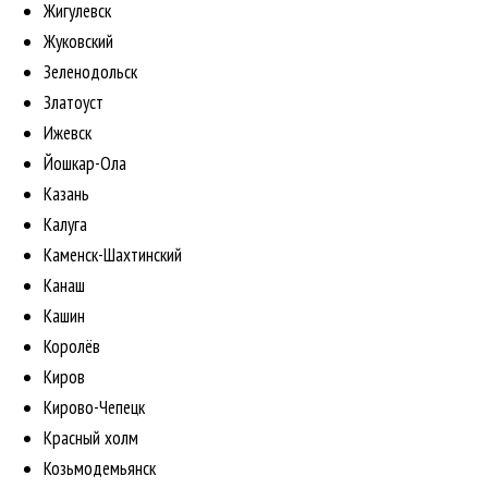
Жигулевск
Жуковский
Зеленодольск
Златоуст
Ижевск
Йошкар-Ола
Казань
Калуга
Каменск-Шахтинский
Канаш
Кашин
Королёв
Киров
Кирово-Чепецк
Красный холм
Козьмодемьянск