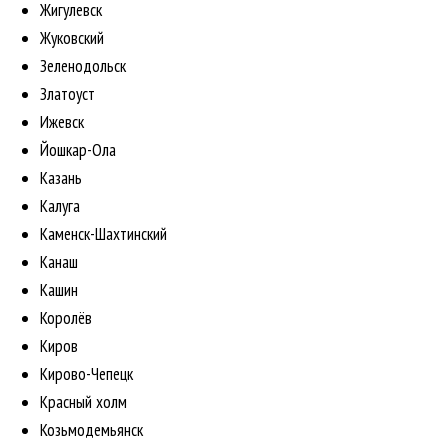
Жигулевск
Жуковский
Зеленодольск
Златоуст
Ижевск
Йошкар-Ола
Казань
Калуга
Каменск-Шахтинский
Канаш
Кашин
Королёв
Киров
Кирово-Чепецк
Красный холм
Козьмодемьянск