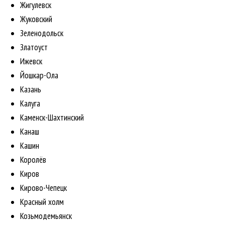
Жигулевск
Жуковский
Зеленодольск
Златоуст
Ижевск
Йошкар-Ола
Казань
Калуга
Каменск-Шахтинский
Канаш
Кашин
Королёв
Киров
Кирово-Чепецк
Красный холм
Козьмодемьянск