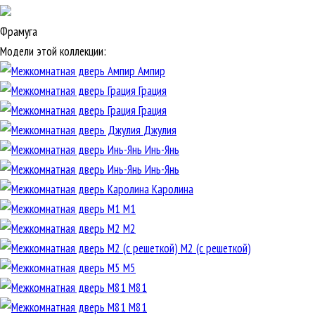
Фрамуга
Модели этой коллекции:
Ампир
Грация
Грация
Джулия
Инь-Янь
Инь-Янь
Каролина
М1
М2
М2 (с решеткой)
М5
М81
М81