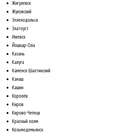
Жигулевск
Жуковский
Зеленодольск
Златоуст
Ижевск
Йошкар-Ола
Казань
Калуга
Каменск-Шахтинский
Канаш
Кашин
Королёв
Киров
Кирово-Чепецк
Красный холм
Козьмодемьянск