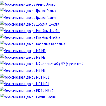
Ампир
Грация
Грация
Джулия
Инь-Янь
Инь-Янь
Каролина
М1
М2
М2 (с решеткой)
М5
М81
М81
PR 35
София