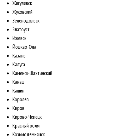
Жигулевск
Жуковский
Зеленодольск
Златоуст
Ижевск
Йошкар-Ола
Казань
Калуга
Каменск-Шахтинский
Канаш
Кашин
Королёв
Киров
Кирово-Чепецк
Красный холм
Козьмодемьянск