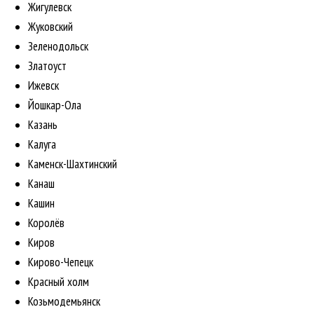
Жигулевск
Жуковский
Зеленодольск
Златоуст
Ижевск
Йошкар-Ола
Казань
Калуга
Каменск-Шахтинский
Канаш
Кашин
Королёв
Киров
Кирово-Чепецк
Красный холм
Козьмодемьянск