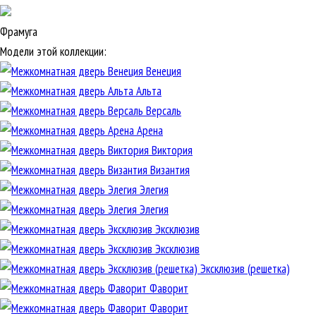
Фрамуга
Модели этой коллекции:
Венеция
Альта
Версаль
Арена
Виктория
Византия
Элегия
Элегия
Эксклюзив
Эксклюзив
Эксклюзив (решетка)
Фаворит
Фаворит