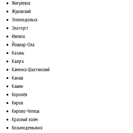
Жигулевск
Жуковский
Зеленодольск
Златоуст
Ижевск
Йошкар-Ола
Казань
Калуга
Каменск-Шахтинский
Канаш
Кашин
Королёв
Киров
Кирово-Чепецк
Красный холм
Козьмодемьянск