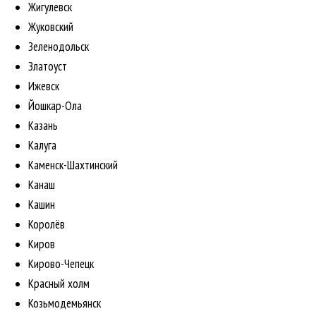
Жигулевск
Жуковский
Зеленодольск
Златоуст
Ижевск
Йошкар-Ола
Казань
Калуга
Каменск-Шахтинский
Канаш
Кашин
Королёв
Киров
Кирово-Чепецк
Красный холм
Козьмодемьянск