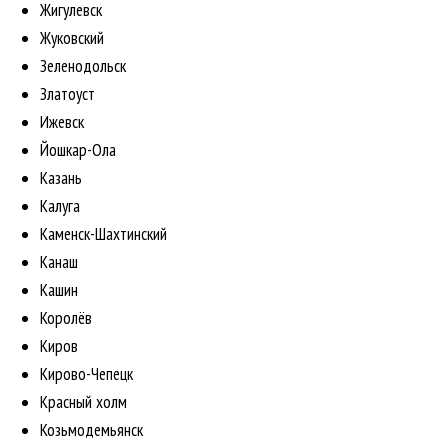
Жигулевск
Жуковский
Зеленодольск
Златоуст
Ижевск
Йошкар-Ола
Казань
Калуга
Каменск-Шахтинский
Канаш
Кашин
Королёв
Киров
Кирово-Чепецк
Красный холм
Козьмодемьянск