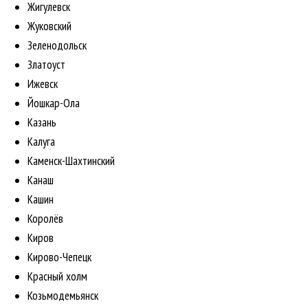
Жигулевск
Жуковский
Зеленодольск
Златоуст
Ижевск
Йошкар-Ола
Казань
Калуга
Каменск-Шахтинский
Канаш
Кашин
Королёв
Киров
Кирово-Чепецк
Красный холм
Козьмодемьянск