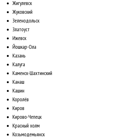
Жигулевск
Жуковский
Зеленодольск
Златоуст
Ижевск
Йошкар-Ола
Казань
Калуга
Каменск-Шахтинский
Канаш
Кашин
Королёв
Киров
Кирово-Чепецк
Красный холм
Козьмодемьянск