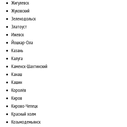
Жигулевск
Жуковский
Зеленодольск
Златоуст
Ижевск
Йошкар-Ола
Казань
Калуга
Каменск-Шахтинский
Канаш
Кашин
Королёв
Киров
Кирово-Чепецк
Красный холм
Козьмодемьянск