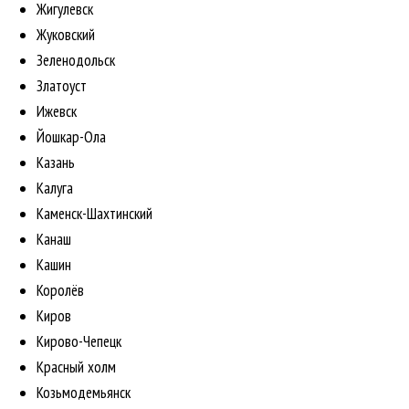
Жигулевск
Жуковский
Зеленодольск
Златоуст
Ижевск
Йошкар-Ола
Казань
Калуга
Каменск-Шахтинский
Канаш
Кашин
Королёв
Киров
Кирово-Чепецк
Красный холм
Козьмодемьянск